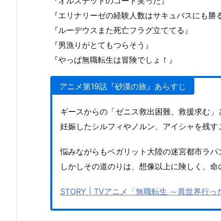
『オルステッドのコート笑った』
『エリナリーゼの経験人数はサキュバスにも勝
『ルーデウスまた死亡フラグ立ててる』
『男漁りがとてもつらそう』
『やっぱ無職転生は冒険でしょ！』
アニメ第19話『砂漠の旅』あらすじ
ギースからの「ゼニス救出困難、救援求む」
妊娠したシルフィやノルン、アイシャを残す
悩みながらもベガリット大陸の迷宮都市ラパ
しかしその道のりは、想像以上に険しく、命
STORY | TVアニメ「無職転生 ～異世界