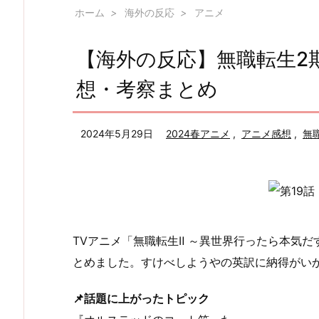
ホーム
>
海外の反応
>
アニメ
【海外の反応】無職転生2期
想・考察まとめ
2024年5月29日
2024春アニメ
,
アニメ感想
,
無
TVアニメ「無職転生Ⅱ ～異世界行ったら本気だ
とめました。すけべしようやの英訳に納得がい
📌話題に上がったトピック