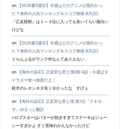
on
【2026夏5週目】今週はどのアニメが面白かっ
た？海外の人気ランキング＆スコア推移 8月2日
『乙女怪獣』は１～３位に入っても良いぐらい面白い
けどな
on
【2026夏5週目】今週はどのアニメが面白かっ
た？海外の人気ランキング＆スコア推移 8月2日
ぐらんぶるがランク外なんてありえない
on
【海外の反応】正反対な君と僕2期 4話：今週はタ
イラズマ食べ放題だよ！
鈴木のレオンネタ良く分かったな すげぇ
on
【海外の反応】正反対な君と僕 第7話『ドキモ
ヤ』ゆるっと翻訳
>ロブスターはバターが効きすぎてステーキはジュー
シーすぎかよ すぐ意味わかんなかったけど