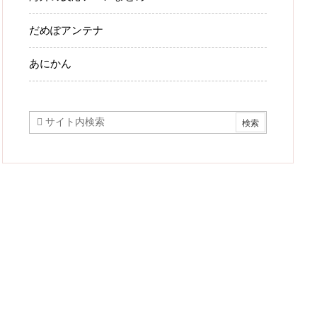
だめぽアンテナ
あにかん