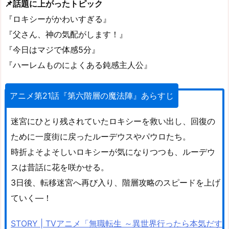
📌話題に上がったトピック
『ロキシーがかわいすぎる』
『父さん、神の気配がします！』
『今日はマジで体感5分』
『ハーレムものによくある鈍感主人公』
アニメ第21話『第六階層の魔法陣』あらすじ
迷宮にひとり残されていたロキシーを救い出し、回復の
ために一度街に戻ったルーデウスやパウロたち。
時折よそよそしいロキシーが気になりつつも、ルーデウ
スは昔話に花を咲かせる。
3日後、転移迷宮へ再び入り、階層攻略のスピードを上げ
ていく―！
STORY | TVアニメ「無職転生 ～異世界行ったら本気だす