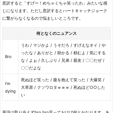
意訳すると「すげー！めちゃくちゃ笑ったわ」みたいな感
じになります。ただし意訳するとハートキャッチジョーク
に繋がらなくなるので悩ましいところです。
何となくのニュアンス
うわ / マジかよ / うそだろ / すげえなオイ / や
ったな / ありがと / 助かる / 頼むよ / 気にする
Bro
な / よぉ / 久しぶり / 兄弟 / 親友 / 〇〇だぜ /
〇〇だよな
死ぬほど笑った / 腹を抱えて笑った / 大爆笑 /
I’m
大草原 / クソワロタｗｗｗ / 死ぬほど○○した
dying
い
英語は取り合えずbro bro言っておけば何とかなります。あ