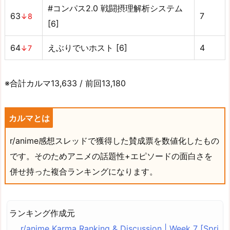
#コンパス2.0 戦闘摂理解析システム
63
7
↓8
[6]
64
えぶりでいホスト [6]
4
↓7
※合計カルマ13,633 / 前回13,180
カルマとは
r/anime感想スレッドで獲得した賛成票を数値化したもの
です。そのためアニメの話題性+エピソードの面白さを
併せ持った複合ランキングになります。
ランキング作成元
r/anime Karma Ranking & Discussion | Week 7 [Spri