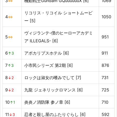
3
機動戦士Gundam GQuuuuuuX [6]
1069
⇔
リコリス・リコイル ショートムービ
4
1050
⇔
ー [5]
ヴィジランテ-僕のヒーローアカデミ
5
951
⇔
ア ILLEGALS- [6]
6
アポカリプスホテル [6]
911
↑3
7
小市民シリーズ 第2期 [6]
876
↑3
8
ロックは淑女の嗜みでして [7]
731
↓2
9
九龍 ジェネリックロマンス [6]
725
↓2
10
炎炎ノ消防隊 参ノ章 [6]
710
↑1
11
忍者と殺し屋のふたりぐらし [6]
592
↓3