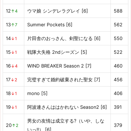
12
ウマ娘 シンデレラグレイ [6]
588
↑4
13
Summer Pockets [6]
562
↑7
14
片田舎のおっさん、剣聖になる [6]
550
↓1
15
戦隊大失格 2ndシーズン [5]
522
↓1
16
WIND BREAKER Season 2 [7]
460
↓4
17
完璧すぎて婚約破棄された聖女 [7]
456
↓2
18
mono [5]
406
↓1
19
阿波連さんははかれない Season2 [6]
391
↓1
男女の友情は成立する?（いや、しな
20
379
↑2
いっ!!） [6]