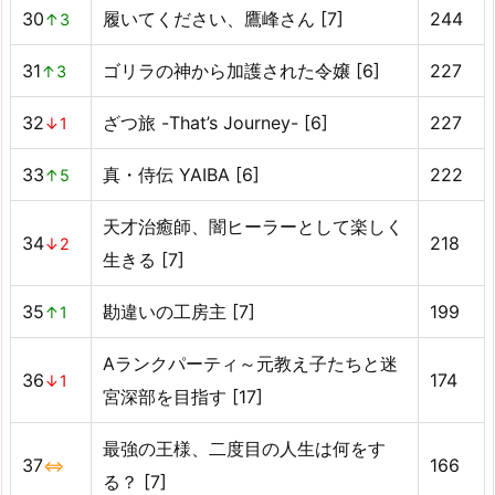
30
履いてください、鷹峰さん [7]
244
↑3
31
ゴリラの神から加護された令嬢 [6]
227
↑3
32
ざつ旅 -That’s Journey- [6]
227
↓1
33
真・侍伝 YAIBA [6]
222
↑5
天才治癒師、闇ヒーラーとして楽しく
34
218
↓2
生きる [7]
35
勘違いの工房主 [7]
199
↑1
Aランクパーティ～元教え子たちと迷
36
174
↓1
宮深部を目指す [17]
最強の王様、二度目の人生は何をす
37
166
⇔
る？ [7]