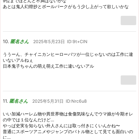
9位までほとんど不満はないかな
あとは鬼人幻燈抄とボールパークがもう少し上がって欲しいかな
匿名さん
2025年5月23日
ID:9t+CIN
ううーん、チャイニカンヒーローバツが一位じゃないのは工作に違
いないアルねぇ
日本鬼子ちゃんの萌え萌え工作に違いないアル
匿名さん
2025年5月31日
ID:Nrc6u8
いい加減ハーレム物や異世界物は食傷気味なんでウマ娘が今期オレ
の中では１位なんだけど…
やっぱ史実を知らない外人さんには取っ付きにくいんかね〜
普通にスポーツアニメやジャンプのバトル物として見ても面白いの
に…