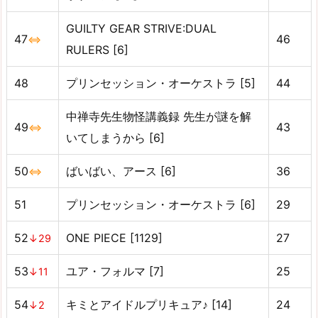
GUILTY GEAR STRIVE:DUAL
47
46
⇔
RULERS [6]
48
プリンセッション・オーケストラ [5]
44
中禅寺先生物怪講義録 先生が謎を解
49
43
⇔
いてしまうから [6]
50
ばいばい、アース [6]
36
⇔
51
プリンセッション・オーケストラ [6]
29
52
ONE PIECE [1129]
27
↓29
53
ユア・フォルマ [7]
25
↓11
54
キミとアイドルプリキュア♪ [14]
24
↓2