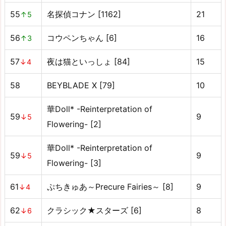
55
名探偵コナン [1162]
21
↑5
56
コウペンちゃん [6]
16
↑3
57
夜は猫といっしょ [84]
15
↓4
58
BEYBLADE X [79]
10
華Doll* -Reinterpretation of
59
9
↓5
Flowering- [2]
華Doll* -Reinterpretation of
59
9
↓5
Flowering- [3]
61
ぷちきゅあ～Precure Fairies～ [8]
9
↓4
62
クラシック★スターズ [6]
8
↓6