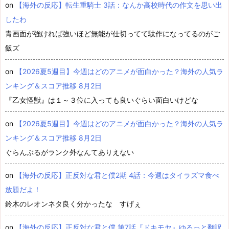
on
【海外の反応】転生重騎士 3話：なんか高校時代の作文を思い出
したわ
青画面が強ければ強いほど無能が仕切ってて駄作になってるのがご
飯ズ
on
【2026夏5週目】今週はどのアニメが面白かった？海外の人気ラ
ンキング＆スコア推移 8月2日
『乙女怪獣』は１～３位に入っても良いぐらい面白いけどな
on
【2026夏5週目】今週はどのアニメが面白かった？海外の人気ラ
ンキング＆スコア推移 8月2日
ぐらんぶるがランク外なんてありえない
on
【海外の反応】正反対な君と僕2期 4話：今週はタイラズマ食べ
放題だよ！
鈴木のレオンネタ良く分かったな すげぇ
on
【海外の反応】正反対な君と僕 第7話『ドキモヤ』ゆるっと翻訳