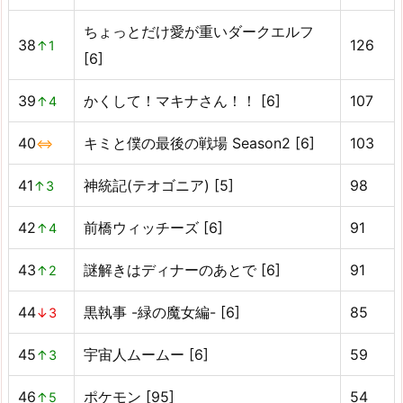
ちょっとだけ愛が重いダークエルフ
38
126
↑1
[6]
39
かくして！マキナさん！！ [6]
107
↑4
40
キミと僕の最後の戦場 Season2 [6]
103
⇔
41
神統記(テオゴニア) [5]
98
↑3
42
前橋ウィッチーズ [6]
91
↑4
43
謎解きはディナーのあとで [6]
91
↑2
44
黒執事 -緑の魔女編- [6]
85
↓3
45
宇宙人ムームー [6]
59
↑3
46
ポケモン [95]
54
↑5