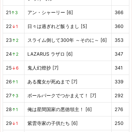
21
アン・シャーリー [6]
366
↑3
22
日々は過ぎれど飯うまし [5]
360
↓1
23
スライム倒して300年 ～そのに～ [6]
353
↑2
24
LAZARUS ラザロ [6]
347
↑2
25
鬼人幻燈抄 [7]
341
↓6
26
ある魔女が死ぬまで [7]
339
↑1
27
ボールパークでつかまえて！ [7]
292
↑3
28
俺は星間国家の悪徳領主！ [6]
276
↑1
29
紫雲寺家の子供たち [6]
250
↓1