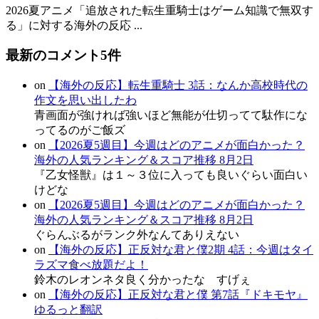
2026夏アニメ「追放された転生重騎士はゲーム知識で無双す
る」に対する海外の反応 ...
最新のコメント5件
on
【海外の反応】転生重騎士 3話：なんか高校時代の
作文を思い出したわ
青画面が強ければ強いほど無能が仕切ってて駄作にな
ってるのがご飯ズ
on
【2026夏5週目】今週はどのアニメが面白かった？
海外の人気ランキング＆スコア推移 8月2日
『乙女怪獣』は１～３位に入っても良いぐらい面白い
けどな
on
【2026夏5週目】今週はどのアニメが面白かった？
海外の人気ランキング＆スコア推移 8月2日
ぐらんぶるがランク外なんてありえない
on
【海外の反応】正反対な君と僕2期 4話：今週はタイ
ラズマ食べ放題だよ！
鈴木のレオンネタ良く分かったな すげぇ
on
【海外の反応】正反対な君と僕 第7話『ドキモヤ』
ゆるっと翻訳