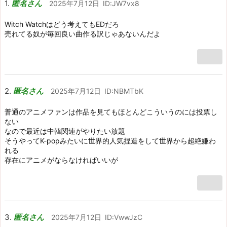
匿名さん
2025年7月12日
ID:JW7vx8
Witch Watchはどう考えてもEDだろ
売れてる奴が毎回良い曲作る訳じゃあないんだよ
匿名さん
2025年7月12日
ID:NBMTbK
普通のアニメファンは作品を見てもほとんどこういうのには投票し
ない
なので最近は中韓関連がやりたい放題
そうやってK-popみたいに世界的人気捏造をして世界から超絶嫌わ
れる
存在にアニメがならなければいいが
匿名さん
2025年7月12日
ID:VwwJzC