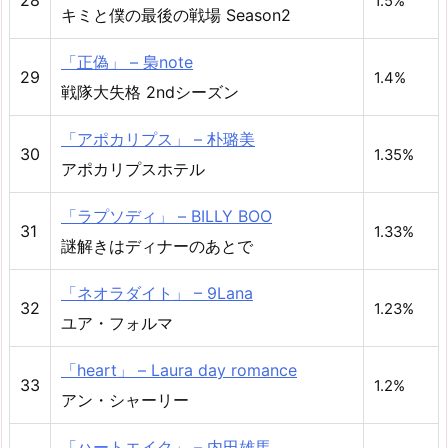
28
1.5%
キミと僕の最後の戦場 Season2
「正偽」 – 梟note
29
1.4%
戦隊大失格 2ndシーズン
「アポカリプス」 – 朴璐美
30
1.35%
アポカリプスホテル
「ラプソディ」 – BILLY BOO
31
1.33%
謎解きはディナーのあとで
「ネオラダイト」 – 9Lana
32
1.23%
ユア・フォルマ
「heart」 – Laura day romance
33
1.2%
アン・シャーリー
「ハートエイク」 – 内田雄馬