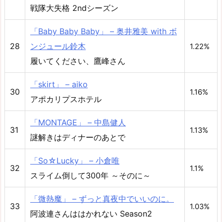
戦隊大失格 2ndシーズン
「Baby Baby Baby」 – 奥井雅美 with ボ
28
ンジュール鈴木
1.22%
履いてください、鷹峰さん
「skirt」 – aiko
30
1.16%
アポカリプスホテル
「MONTAGE」 – 中島健人
31
1.13%
謎解きはディナーのあとで
「So☆Lucky」 – 小倉唯
32
1.1%
スライム倒して300年 ～そのに～
「微熱魔」 – ずっと真夜中でいいのに。
33
1.03%
阿波連さんははかれない Season2