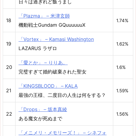
日々は過ぎれど飯うまし
「Plazma」 – 米津玄師
18
1.74%
機動戦士Gundam GQuuuuuuX
「Vortex」 – Kamasi Washington
19
1.62%
LAZARUS ラザロ
「愛とか」 – りりあ。
20
1.6%
完璧すぎて婚約破棄された聖女
「KINGSBLOOD」 – KALA
21
1.59%
最強の王様、二度目の人生は何をする？
「Drops」 – 坂本真綾
22
1.56%
ある魔女が死ぬまで
「メニメリ・メモリーズ！」 – シネフォ