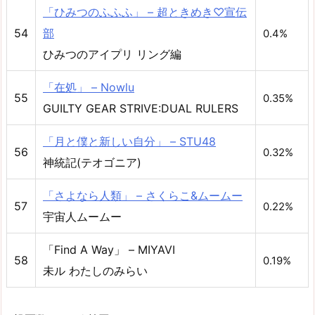
「ひみつのふふふ」 – 超ときめき♡宣伝
54
部
0.4%
ひみつのアイプリ リング編
「在処」 – Nowlu
55
0.35%
GUILTY GEAR STRIVE:DUAL RULERS
「月と僕と新しい自分」 – STU48
56
0.32%
神統記(テオゴニア)
「さよなら人類」 – さくらこ&ムームー
57
0.22%
宇宙人ムームー
「Find A Way」 – MIYAVI
58
0.19%
未ル わたしのみらい