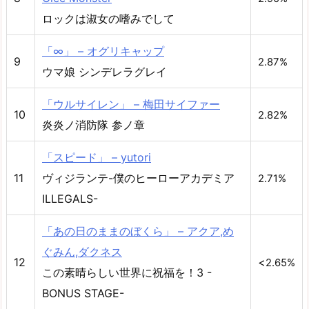
ロックは淑女の嗜みでして
「∞」 – オグリキャップ
9
2.87%
ウマ娘 シンデレラグレイ
「ウルサイレン」 – 梅田サイファー
10
2.82%
炎炎ノ消防隊 参ノ章
「スピード」 – yutori
11
ヴィジランテ-僕のヒーローアカデミア
2.71%
ILLEGALS-
「あの日のままのぼくら」 – アクア,め
ぐみん,ダクネス
12
<
2.65%
この素晴らしい世界に祝福を！3 -
BONUS STAGE-