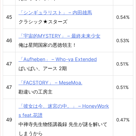
「シンギュラリスト」 – 内田雄馬
45
0.54%
クラシック★スターズ
「宇宙的MYSTERY」 – 最終未来少女
46
0.53%
俺は星間国家の悪徳領主！
「Aufheben」 – Who-ya Extended
47
0.51%
ばいばい、アース 2期
「FACSTORY」 – MeseMoa.
47
0.51%
勘違いの工房主
「彼女は今、迷宮の中。」 – HoneyWork
s feat.花譜
49
0.47%
中禅寺先生物怪講義録 先生が謎を解いて
しまうから