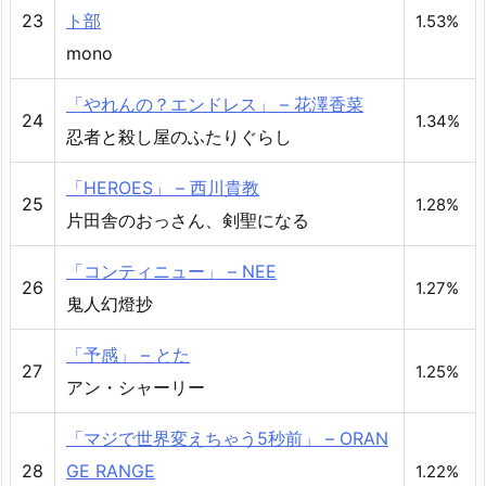
23
ト部
1.53%
mono
「やれんの？エンドレス」 – 花澤香菜
24
1.34%
忍者と殺し屋のふたりぐらし
「HEROES」 – 西川貴教
25
1.28%
片田舎のおっさん、剣聖になる
「コンティニュー」 – NEE
26
1.27%
鬼人幻燈抄
「予感」 – とた
27
1.25%
アン・シャーリー
「マジで世界変えちゃう5秒前」 – ORAN
28
GE RANGE
1.22%