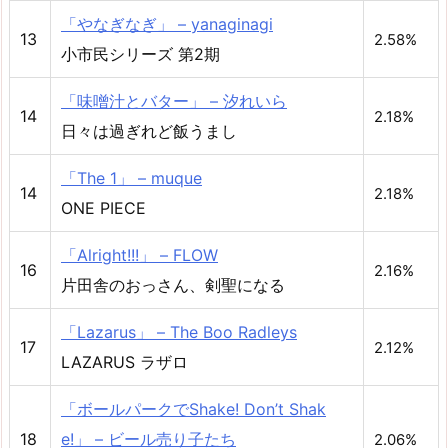
「やなぎなぎ」 – yanaginagi
13
2.58%
小市民シリーズ 第2期
「味噌汁とバター」 – 汐れいら
14
2.18%
日々は過ぎれど飯うまし
「The 1」 – muque
14
2.18%
ONE PIECE
「Alright!!!」 – FLOW
16
2.16%
片田舎のおっさん、剣聖になる
「Lazarus」 – The Boo Radleys
17
2.12%
LAZARUS ラザロ
「ボールパークでShake! Don’t Shak
18
e!」 – ビール売り子たち
2.06%