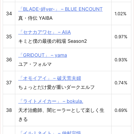
「BLADE-絆ver-」 – BLUE ENCOUNT
34
1.02%
真・侍伝 YAIBA
「セナカアワセ」 – AliA
35
0.97%
キミと僕の最後の戦場 Season2
「GRIDOUT」 – yama
36
0.93%
ユア・フォルマ
「オモイアイ」 – 破天荒夫婦
37
0.74%
ちょっとだけ愛が重いダークエルフ
「ライトメイカー」 – bokula.
38
天才治癒師、闇ヒーラーとして楽しく生
0.69%
きる
「イルミネイト」 – 仲村宗悟