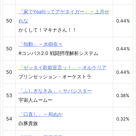
「家でYeah!ってアゲタイガー」 – 上月せ
50
れな
0.44%
かくして！マキナさん！！
「拍動」 – 水樹奈々
50
0.44%
#コンパス2.0 戦闘摂理解析システム
「ゼッタイ歌姫宣言ッ！」 – オルケリア
50
0.44%
プリンセッション・オーケストラ
「ふしぎなきみ」 – サバシスター
53
0.38%
宇宙人ムームー
「口直し」 – 和ぬか
54
0.32%
白豚貴族