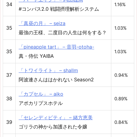
34
1.16%
#コンパス2.0 戦闘摂理解析システム
「真昼の月」 – seiza
35
1.03%
最強の王様、二度目の人生は何をする？
「pineapple tart」 – 音羽-otoha-
35
1.03%
真・侍伝 YAIBA
「トワイライト」 – shallm
37
0.94%
阿波連さんははかれない Season2
「カプセル」 – aiko
38
0.89%
アポカリプスホテル
「セレンディピティ」 – 緒方恵美
39
0.84%
ゴリラの神から加護された令嬢