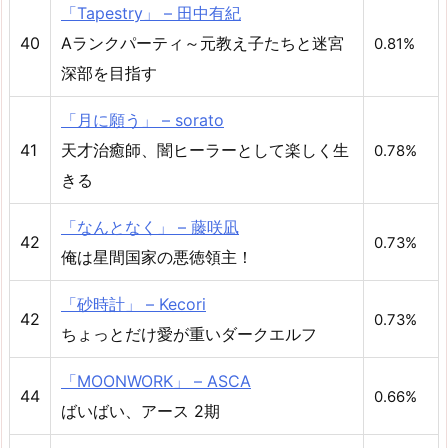
「Tapestry」 – 田中有紀
40
Aランクパーティ～元教え子たちと迷宮
0.81%
深部を目指す
「月に願う」 – sorato
41
天才治癒師、闇ヒーラーとして楽しく生
0.78%
きる
「なんとなく」 – 藤咲凪
42
0.73%
俺は星間国家の悪徳領主！
「砂時計」 – Kecori
42
0.73%
ちょっとだけ愛が重いダークエルフ
「MOONWORK」 – ASCA
44
0.66%
ばいばい、アース 2期