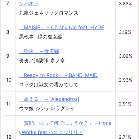
7
ンパネラ
3.83%
九龍ジェネリックロマンス
「MAISIE」 – Cö shu Nie feat. HYDE
8
3.19%
黒執事 -緑の魔女編-
「強火」 – 女王蜂
9
3.09%
炎炎ノ消防隊 参ノ章
「Ready to Rock」 – BAND-MAID
10
2.93%
ロックは淑女の嗜みでして
「超える」 – [Alexandros]
11
2.91%
ウマ娘 シンデレラグレイ
「質問、恋って何でしょうか？」 – Hone
yWorks feat.ハコニワリリィ
12
2.71%