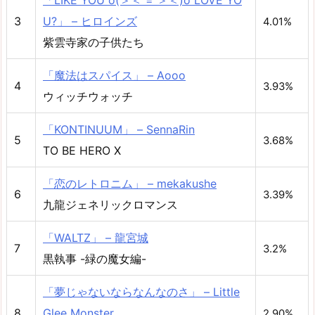
「LIKE YOU o(＞＜ = ＞＜)o LOVE YO
3
U?」 – ヒロインズ
4.01%
紫雲寺家の子供たち
「魔法はスパイス」 – Aooo
4
3.93%
ウィッチウォッチ
「KONTINUUM」 – SennaRin
5
3.68%
TO BE HERO X
「恋のレトロニム」 – mekakushe
6
3.39%
九龍ジェネリックロマンス
「WALTZ」 – 龍宮城
7
3.2%
黒執事 -緑の魔女編-
「夢じゃないならなんなのさ」 – Little
8
Glee Monster
2.90%