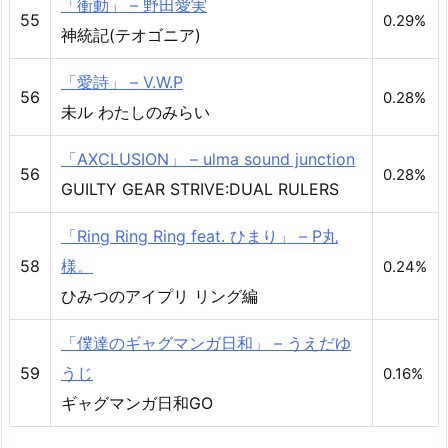
「衝動」 – 野田愛実
55
0.29%
神統記(テオゴニア)
「愛詩」 – V.W.P
56
0.28%
未ル わたしのみらい
「AXCLUSION」 – ulma sound junction
56
0.28%
GUILTY GEAR STRIVE:DUAL RULERS
「Ring Ring Ring feat. ひまり」 – P丸
58
様。
0.24%
ひみつのアイプリ リング編
「僕達のギャグマンガ日和」 – うえだゆ
59
うじ
0.16%
ギャグマンガ日和GO