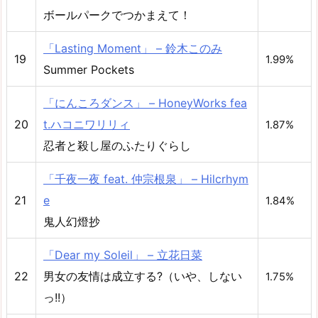
ボールパークでつかまえて！
「Lasting Moment」 – 鈴木このみ
19
1.99%
Summer Pockets
「にんころダンス」 – HoneyWorks fea
20
t.ハコニワリリィ
1.87%
忍者と殺し屋のふたりぐらし
「千夜一夜 feat. 仲宗根泉」 – Hilcrhym
21
e
1.84%
鬼人幻燈抄
「Dear my Soleil」 – 立花日菜
22
男女の友情は成立する?（いや、しない
1.75%
っ!!）