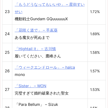
「もうどうなってもいいや」 – 星街すい
23
せい
1.72%
機動戦士Gundam GQuuuuuuX
「花咲く道で」 – 手嶌葵
24
1.69%
ある魔女が死ぬまで
「Hightail it」 – 古川慎
25
1.58%
履いてください、鷹峰さん
「ウィークエンドロール」 – halca
26
1.57%
mono
「Sister」 – WON
27
1.53%
完璧すぎて婚約破棄された聖女
「Para Bellum」 – Sizuk