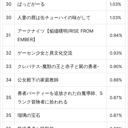
30
ばっどがーる
1.03%
30
人妻の唇は缶チューハイの味がして
1.03%
アークナイツ【焔燼曙明/RISE FROM
31
0.94%
EMBER】
32
ゲーセン少女と異文化交流
0.93%
33
クレバテス-魔獣の王と赤子と屍の勇者-
0.90%
34
公女殿下の家庭教師
0.88%
勇者パーティーを追放された白魔導師、S
35
0.87%
ランク冒険者に拾われる
35
瑠璃の宝石
0.87%