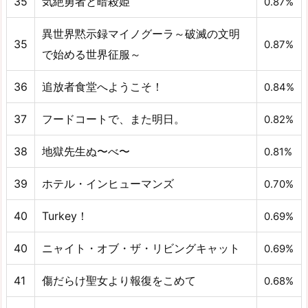
35
気絶勇者と暗殺姫
0.87%
異世界黙示録マイノグーラ～破滅の文明
35
0.87%
で始める世界征服～
36
追放者食堂へようこそ！
0.84%
37
フードコートで、また明日。
0.82%
38
地獄先生ぬ〜べ〜
0.81%
39
ホテル・インヒューマンズ
0.70%
40
Turkey！
0.69%
40
ニャイト・オブ・ザ・リビングキャット
0.69%
41
傷だらけ聖女より報復をこめて
0.68%