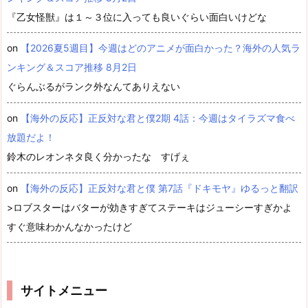
『乙女怪獣』は１～３位に入っても良いぐらい面白いけどな
on
【2026夏5週目】今週はどのアニメが面白かった？海外の人気ラ
ンキング＆スコア推移 8月2日
ぐらんぶるがランク外なんてありえない
on
【海外の反応】正反対な君と僕2期 4話：今週はタイラズマ食べ
放題だよ！
鈴木のレオンネタ良く分かったな すげぇ
on
【海外の反応】正反対な君と僕 第7話『ドキモヤ』ゆるっと翻訳
>ロブスターはバターが効きすぎてステーキはジューシーすぎかよ
すぐ意味わかんなかったけど
サイトメニュー