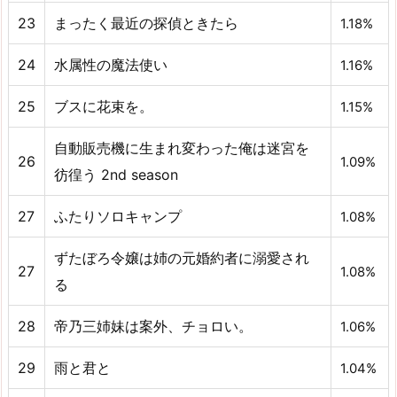
23
まったく最近の探偵ときたら
1.18%
24
水属性の魔法使い
1.16%
25
ブスに花束を。
1.15%
自動販売機に生まれ変わった俺は迷宮を
26
1.09%
彷徨う 2nd season
27
ふたりソロキャンプ
1.08%
ずたぼろ令嬢は姉の元婚約者に溺愛され
27
1.08%
る
28
帝乃三姉妹は案外、チョロい。
1.06%
29
雨と君と
1.04%