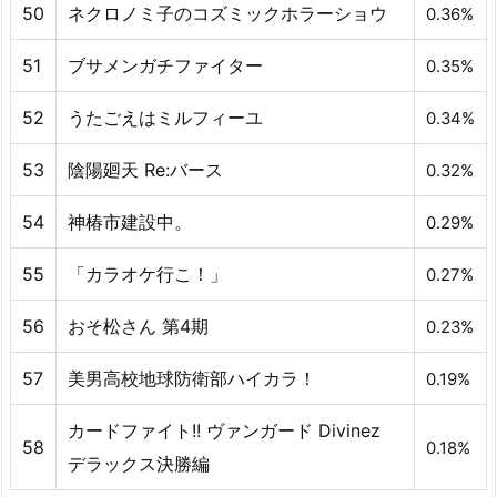
50
ネクロノミ子のコズミックホラーショウ
0.36%
51
ブサメンガチファイター
0.35%
52
うたごえはミルフィーユ
0.34%
53
陰陽廻天 Re:バース
0.32%
54
神椿市建設中。
0.29%
55
「カラオケ行こ！」
0.27%
56
おそ松さん 第4期
0.23%
57
美男高校地球防衛部ハイカラ！
0.19%
カードファイト!! ヴァンガード Divinez
58
0.18%
デラックス決勝編