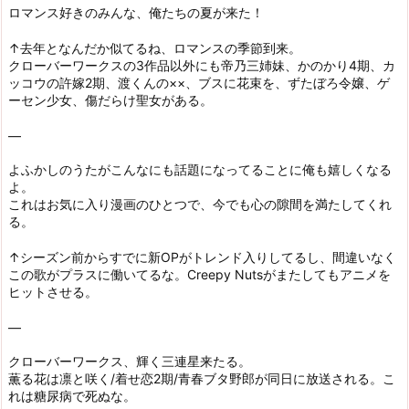
ロマンス好きのみんな、俺たちの夏が来た！
↑去年となんだか似てるね、ロマンスの季節到来。
クローバーワークスの3作品以外にも帝乃三姉妹、かのかり4期、カ
ッコウの許嫁2期、渡くんの××、ブスに花束を、ずたぼろ令嬢、ゲ
ーセン少女、傷だらけ聖女がある。
—
よふかしのうたがこんなにも話題になってることに俺も嬉しくなる
よ。
これはお気に入り漫画のひとつで、今でも心の隙間を満たしてくれ
る。
↑シーズン前からすでに新OPがトレンド入りしてるし、間違いなく
この歌がプラスに働いてるな。Creepy Nutsがまたしてもアニメを
ヒットさせる。
—
クローバーワークス、輝く三連星来たる。
薫る花は凛と咲く/着せ恋2期/青春ブタ野郎が同日に放送される。こ
れは糖尿病で死ぬな。