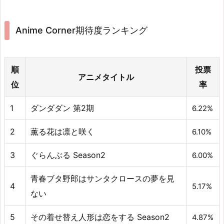
Anime Corner期待度ランキング
順
投票
アニメタイトル
位
率
1
ダンダダン 第2期
6.22%
2
薫る花は凛と咲く
6.10%
3
ぐらんぶる Season2
6.00%
青春ブタ野郎はサンタクロースの夢を見
4
5.17%
ない
5
その着せ替え人形は恋をする Season2
4.87%