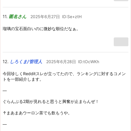
匿名さん
2025年6月27日
ID:Se+ztH
瑠璃の宝石面白いのに微妙な順位だなぁ。
しろくま/管理人
2025年6月28日
ID:tOcWKh
今回珍しくRedditスレが立ってたので、ランキングに対するコメン
トを一部紹介します。
—
ぐらんぶる2期が見れると思うと興奮が止まらんぜ！
↑まあまあウーロン茶でも飲もうや。
—