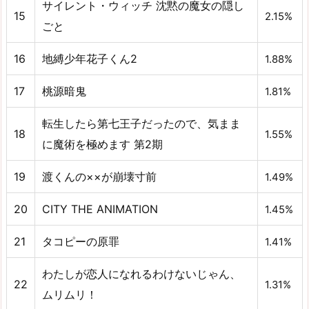
サイレント・ウィッチ 沈黙の魔女の隠し
15
2.15%
ごと
16
地縛少年花子くん2
1.88%
17
桃源暗鬼
1.81%
転生したら第七王子だったので、気まま
18
1.55%
に魔術を極めます 第2期
19
渡くんの××が崩壊寸前
1.49%
20
CITY THE ANIMATION
1.45%
21
タコピーの原罪
1.41%
わたしが恋人になれるわけないじゃん、
22
1.31%
ムリムリ！