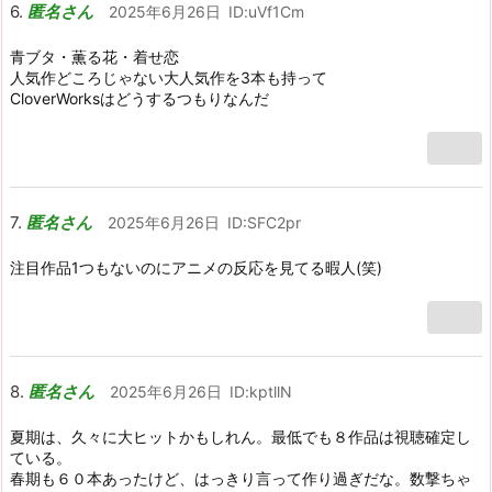
匿名さん
2025年6月26日
ID:uVf1Cm
青ブタ・薫る花・着せ恋
人気作どころじゃない大人気作を3本も持って
CloverWorksはどうするつもりなんだ
匿名さん
2025年6月26日
ID:SFC2pr
注目作品1つもないのにアニメの反応を見てる暇人(笑)
匿名さん
2025年6月26日
ID:kptllN
夏期は、久々に大ヒットかもしれん。最低でも８作品は視聴確定し
ている。
春期も６０本あったけど、はっきり言って作り過ぎだな。数撃ちゃ