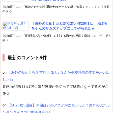
2026夏アニメ「追放された転生重騎士はゲーム知識で無双する」に対する海外
の反応 ...
【海外の反応】正反対な君と僕2期 3話：おばあ
ちゃんのサムズアップにしてやられたｗ
2026夏アニメ「正反対な君と僕2期」に対する海外の反応を翻訳しました。第3
話（ ...
最新のコメント5件
on
【海外の反応】転生重騎士 3話：なんか高校時代の作文を思い出
したわ
青画面が強ければ強いほど無能が仕切ってて駄作になってるのがご
飯ズ
on
【2026夏5週目】今週はどのアニメが面白かった？海外の人気ラ
ンキング＆スコア推移 8月2日