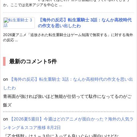
か。ここでは北米アジアを中心と ...
【海外の反応】転生重騎士 3話：なんか高校時代
の作文を思い出したわ
2026夏アニメ「追放された転生重騎士はゲーム知識で無双する」に対する海外
の反応 ...
最新のコメント5件
on
【海外の反応】転生重騎士 3話：なんか高校時代の作文を思い出
したわ
青画面が強ければ強いほど無能が仕切ってて駄作になってるのがご
飯ズ
on
【2026夏5週目】今週はどのアニメが面白かった？海外の人気ラ
ンキング＆スコア推移 8月2日
『乙女怪獣』は１～３位に入っても良いぐらい面白いけどな