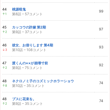
44
桃源暗鬼
99
第8話 – 57コメント
↑1
45
カッコウの許嫁 第2期
97
第9話 – 37コメント
↑2
46
彼女、お借りします 第4期
93
第10話 – 108コメント
↓3
47
渡くんの××が崩壊寸前
92
第9話 – 75コメント
↑2
48
ネクロノミ子のコズミックホラーショウ
74
第10話 – 35コメント
↑8
48
ブスに花束を。
74
第9話 – 35コメント
↑2