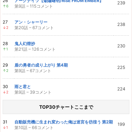
26
アークナイツ【焔燼曙明/RISE FROM EMBER】
239
第9話 – 115コメント
↑6
27
アン・シャーリー
238
第20話 – 67コメント
↓2
28
鬼人幻燈抄
230
第21話 – 126コメント
↑1
29
盾の勇者の成り上がり 第4期
225
第9話 – 67コメント
↑2
30
雨と君と
224
第9話 – 39コメント
↓2
TOP30チャートここまで
31
自動販売機に生まれ変わった俺は迷宮を彷徨う 第2期
199
第10話 – 66コメント
↓1