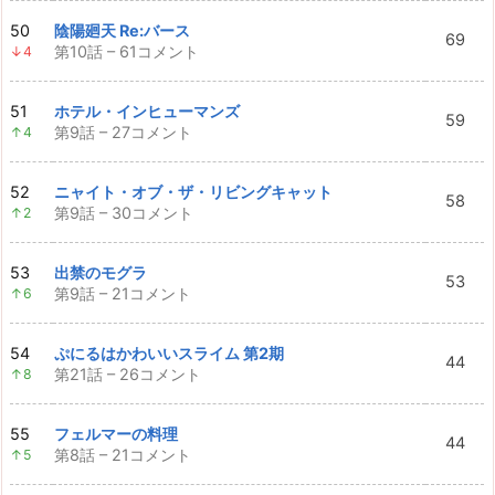
50
陰陽廻天 Re:バース
69
第10話 – 61コメント
↓4
51
ホテル・インヒューマンズ
59
第9話 – 27コメント
↑4
52
ニャイト・オブ・ザ・リビングキャット
58
第9話 – 30コメント
↑2
53
出禁のモグラ
53
第9話 – 21コメント
↑6
54
ぷにるはかわいいスライム 第2期
44
第21話 – 26コメント
↑8
55
フェルマーの料理
44
第8話 – 21コメント
↑5