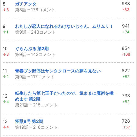
988
8
ガチアクタ
第8話 – 178コメント
↓3
-83
941
9
わたしが恋人になれるわけないじゃん、ムリムリ！
第9話 – 243コメント
↑1
+74
854
10
ぐらんぶる 第2期
第9話 – 143コメント
↓3
-108
822
11
青春ブタ野郎はサンタクロースの夢を見ない
第9話 – 117コメント
↑2
+82
転生したら第七王子だったので、気ままに魔術を極
733
12
めます 第2期
↑4
+82
第21話 – 215コメント
728
13
怪獣8号 第2期
第19話 – 216コメント
↓4
-157