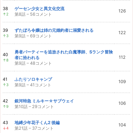
38
ゲーセン少女と異文化交流
126
第8話 – 56コメント
↑2
39
ずたぼろ令嬢は姉の元婚約者に溺愛される
122
第9話 – 69コメント
↑3
勇者パーティーを追放された白魔導師、Sランク冒険
40
112
者に拾われる
↑8
第9話 – 48コメント
41
ふたりソロキャンプ
109
第9話 – 41コメント
↑3
42
銀河特急 ミルキー☆サブウェイ
106
第10話 – 29コメント
↑9
43
地縛少年花子くん2 後編
104
第21話 – 37コメント
↓4