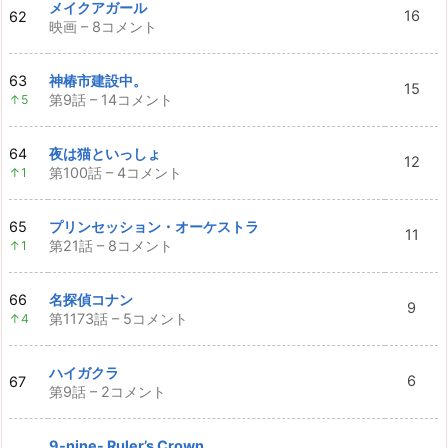
メイクアガール
16
62
映画 – 8コメント
63
神椿市建設中。
15
第9話 – 14コメント
↑5
64
夜は猫といっしょ
12
第100話 – 4コメント
↑1
65
プリンセッション・オーケストラ
11
第21話 – 8コメント
↑1
66
名探偵コナン
9
第1173話 – 5コメント
↑4
ハイガクラ
6
67
第9話 – 2コメント
9-nine- Ruler’s Crown