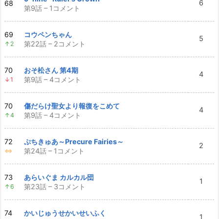
6
68
第9話 – 1コメント
69
コウペンちゃん
5
第22話 – 2コメント
↑2
70
おそ松さん 第4期
4
第9話 – 4コメント
↓1
70
傷だらけ聖女より報復をこめて
4
第9話 – 4コメント
↑4
72
ぷちきゅあ～Precure Fairies～
2
第24話 – 1コメント
⇔
73
あらいぐま カルカル団
1
第23話 – 3コメント
↑6
74
かいじゅうせかいせいふく
1