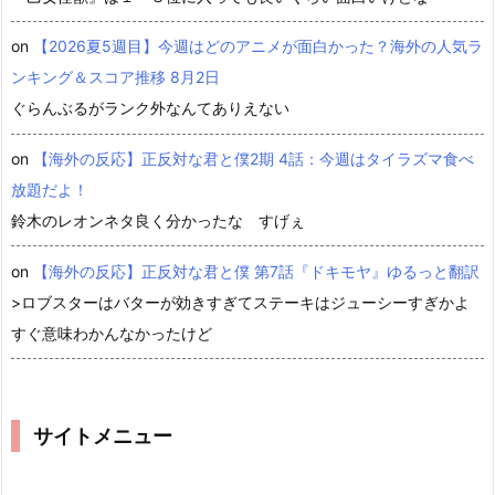
on
【2026夏5週目】今週はどのアニメが面白かった？海外の人気ラ
ンキング＆スコア推移 8月2日
ぐらんぶるがランク外なんてありえない
on
【海外の反応】正反対な君と僕2期 4話：今週はタイラズマ食べ
放題だよ！
鈴木のレオンネタ良く分かったな すげぇ
on
【海外の反応】正反対な君と僕 第7話『ドキモヤ』ゆるっと翻訳
>ロブスターはバターが効きすぎてステーキはジューシーすぎかよ
すぐ意味わかんなかったけど
サイトメニュー