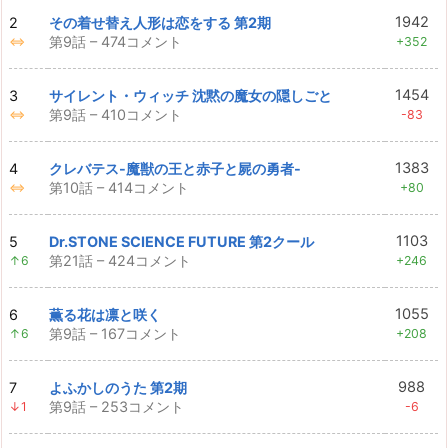
1942
2
その着せ替え人形は恋をする 第2期
第9話 – 474コメント
⇔
+352
1454
3
サイレント・ウィッチ 沈黙の魔女の隠しごと
第9話 – 410コメント
⇔
-83
1383
4
クレバテス-魔獣の王と赤子と屍の勇者-
第10話 – 414コメント
⇔
+80
1103
5
Dr.STONE SCIENCE FUTURE 第2クール
第21話 – 424コメント
↑6
+246
1055
6
薫る花は凛と咲く
第9話 – 167コメント
↑6
+208
988
7
よふかしのうた 第2期
第9話 – 253コメント
↓1
-6