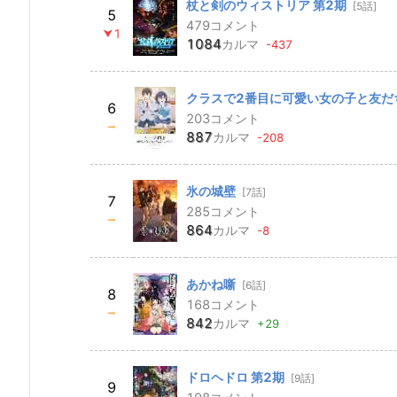
杖と剣のウィストリア 第2期
[5話]
5
479
コメント
⮟1
1084
カルマ
-437
クラスで2番目に可愛い女の子と友だ
6
203
コメント
⭢
887
カルマ
-208
氷の城壁
[7話]
7
285
コメント
⭢
864
カルマ
-8
あかね噺
[6話]
8
168
コメント
⭢
842
カルマ
+29
ドロヘドロ 第2期
[9話]
9