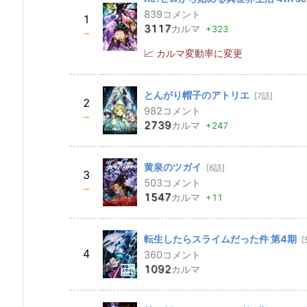
839
コメント
1
3117
カルマ
+323
⭢
カルマ変動率に変更
とんがり帽子のアトリエ
[7話]
2
982
コメント
⭢
2739
カルマ
+247
黄泉のツガイ
[6話]
3
503
コメント
⭢
1547
カルマ
+11
転生したらスライムだった件 第4期
[
4
360
コメント
1092
カルマ