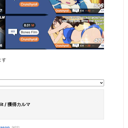
ます
dit / 獲得カルマ
ason
[6話]