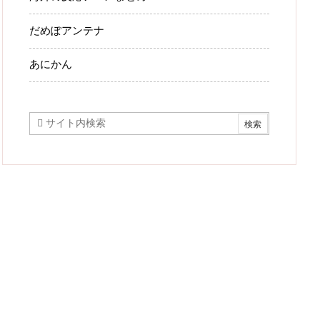
だめぽアンテナ
あにかん