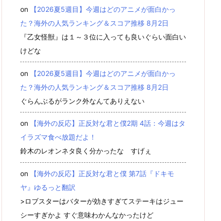
on
【2026夏5週目】今週はどのアニメが面白かっ
た？海外の人気ランキング＆スコア推移 8月2日
『乙女怪獣』は１～３位に入っても良いぐらい面白い
けどな
on
【2026夏5週目】今週はどのアニメが面白かっ
た？海外の人気ランキング＆スコア推移 8月2日
ぐらんぶるがランク外なんてありえない
on
【海外の反応】正反対な君と僕2期 4話：今週はタ
イラズマ食べ放題だよ！
鈴木のレオンネタ良く分かったな すげぇ
on
【海外の反応】正反対な君と僕 第7話『ドキモ
ヤ』ゆるっと翻訳
>ロブスターはバターが効きすぎてステーキはジュー
シーすぎかよ すぐ意味わかんなかったけど