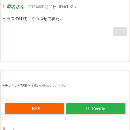
匿名さん
2024年9月11日
ID:irTeZo
セラスの膝枕 うつぶせで寝たい
※ランキング記事だけ省いた
Feedはこちら
RSS
Feedly