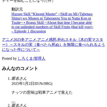
ティーを組むことになった件』
翻訳元
Hazure Skill “Kinomi Master" ~Skill no Mi (Tabetara
Shinu) wo Mugen ni Taberareru You ni Natta Ken ni
Tsuite~ • Bogus Skill
~About that time I became able
to eat unlimited numbers of Skill Fruits (that kill you)~
– Episode 1 discussion
アニメ
2025冬アニメ
,
アニメ感想
,
外れスキル《木の実マスタ
ー》～スキルの実（食べたら死ぬ）を無限に食べられるよう
になった件について～
Posted by
しろくま/管理人
みんなのコメント
匿名さん
2025年1月2日
ID:Nc9BGj
ナッツの意味は戦車アニメで覚えた
匿名さん