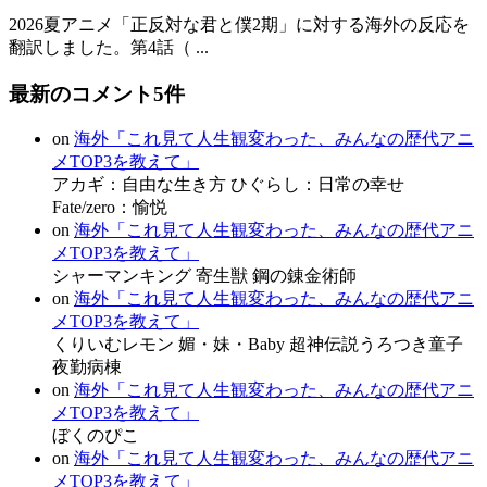
2026夏アニメ「正反対な君と僕2期」に対する海外の反応を
翻訳しました。第4話（ ...
最新のコメント5件
on
海外「これ見て人生観変わった、みんなの歴代アニ
メTOP3を教えて」
アカギ：自由な生き方 ひぐらし：日常の幸せ
Fate/zero：愉悦
on
海外「これ見て人生観変わった、みんなの歴代アニ
メTOP3を教えて」
シャーマンキング 寄生獣 鋼の錬金術師
on
海外「これ見て人生観変わった、みんなの歴代アニ
メTOP3を教えて」
くりいむレモン 媚・妹・Baby 超神伝説うろつき童子
夜勤病棟
on
海外「これ見て人生観変わった、みんなの歴代アニ
メTOP3を教えて」
ぼくのぴこ
on
海外「これ見て人生観変わった、みんなの歴代アニ
メTOP3を教えて」