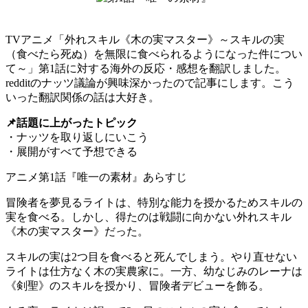
TVアニメ「外れスキル《木の実マスター》～スキルの実
（食べたら死ぬ）を無限に食べられるようになった件につい
て～」第1話に対する海外の反応・感想を翻訳しました。
redditのナッツ議論が興味深かったので記事にします。こう
いった翻訳関係の話は大好き。
📌話題に上がったトピック
・ナッツを取り返しにいこう
・展開がすべて予想できる
アニメ第1話『唯一の素材』あらすじ
冒険者を夢見るライトは、特別な能力を授かるためスキルの
実を食べる。しかし、得たのは戦闘に向かない外れスキル
《木の実マスター》だった。
スキルの実は2つ目を食べると死んでしまう。やり直せない
ライトは仕方なく木の実農家に。一方、幼なじみのレーナは
《剣聖》のスキルを授かり、冒険者デビューを飾る。