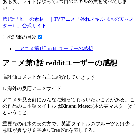
ある夜、ライトは誤って2つ目のスキルの実を食べてしま
い…。
第1話「唯一の素材」｜TVアニメ「外れスキル《木の実マス
ター》」公式サイト
この記事の目次
1.
アニメ第1話 redditユーザーの感想
アニメ第1話 redditユーザーの感想
高評価コメントから主に紹介していきます。
1. 海外の反応アニメサイド
アニメを見る前にみんなに知ってもらいたいことがある。こ
の作品の日本語タイトルは
Kinomi Master
(木の実マスター)だ
ということ。
重要なのは木の実の方で、英語タイトルの
フルーツ
とは少し
意味が異なり文字通りTree Nutを表してる。