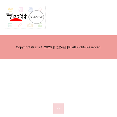
Copyright ©
2024
-2026
あにめも日和
All Rights Reserved.