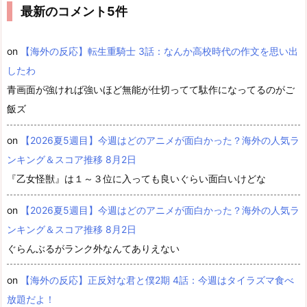
最新のコメント5件
on
【海外の反応】転生重騎士 3話：なんか高校時代の作文を思い出
したわ
青画面が強ければ強いほど無能が仕切ってて駄作になってるのがご
飯ズ
on
【2026夏5週目】今週はどのアニメが面白かった？海外の人気ラ
ンキング＆スコア推移 8月2日
『乙女怪獣』は１～３位に入っても良いぐらい面白いけどな
on
【2026夏5週目】今週はどのアニメが面白かった？海外の人気ラ
ンキング＆スコア推移 8月2日
ぐらんぶるがランク外なんてありえない
on
【海外の反応】正反対な君と僕2期 4話：今週はタイラズマ食べ
放題だよ！