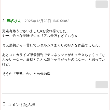
匿名さん
2025年12月28日
ID:RiQ9d3
完走有難うございました&お疲れ様でした。
やー、色々な意味でジュリアス最強すぎてもうw
まぁ最初から一貫してカタルシスまくりの好きな作品でしたわ。
あとコミカライズ版最新刊でテレネッツァがキャラ立ちまくってな
んかいーなー、最初とことん嫌キャラだったのになー、と思ってた
けど。
そうか『男塾』か。と自分納得。
コメント記入欄