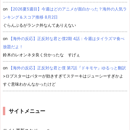
on
【2026夏5週目】今週はどのアニメが面白かった？海外の人気ラ
ンキング＆スコア推移 8月2日
ぐらんぶるがランク外なんてありえない
on
【海外の反応】正反対な君と僕2期 4話：今週はタイラズマ食べ
放題だよ！
鈴木のレオンネタ良く分かったな すげぇ
on
【海外の反応】正反対な君と僕 第7話『ドキモヤ』ゆるっと翻訳
>ロブスターはバターが効きすぎてステーキはジューシーすぎかよ
すぐ意味わかんなかったけど
サイトメニュー