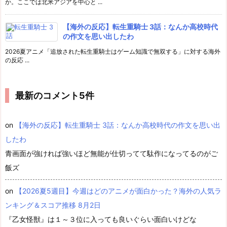
か。ここでは北米アジアを中心と ...
【海外の反応】転生重騎士 3話：なんか高校時代
の作文を思い出したわ
2026夏アニメ「追放された転生重騎士はゲーム知識で無双する」に対する海外
の反応 ...
最新のコメント5件
on
【海外の反応】転生重騎士 3話：なんか高校時代の作文を思い出
したわ
青画面が強ければ強いほど無能が仕切ってて駄作になってるのがご
飯ズ
on
【2026夏5週目】今週はどのアニメが面白かった？海外の人気ラ
ンキング＆スコア推移 8月2日
『乙女怪獣』は１～３位に入っても良いぐらい面白いけどな