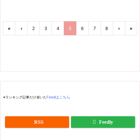
«
‹
2
3
4
5
6
7
8
›
»
※ランキング記事だけ省いた
Feedはこちら
RSS
Feedly