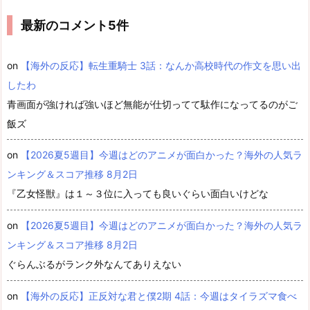
最新のコメント5件
on
【海外の反応】転生重騎士 3話：なんか高校時代の作文を思い出
したわ
青画面が強ければ強いほど無能が仕切ってて駄作になってるのがご
飯ズ
on
【2026夏5週目】今週はどのアニメが面白かった？海外の人気ラ
ンキング＆スコア推移 8月2日
『乙女怪獣』は１～３位に入っても良いぐらい面白いけどな
on
【2026夏5週目】今週はどのアニメが面白かった？海外の人気ラ
ンキング＆スコア推移 8月2日
ぐらんぶるがランク外なんてありえない
on
【海外の反応】正反対な君と僕2期 4話：今週はタイラズマ食べ