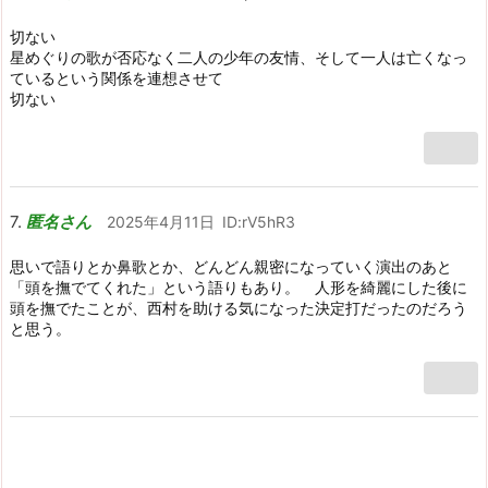
切ない
星めぐりの歌が否応なく二人の少年の友情、そして一人は亡くなっ
ているという関係を連想させて
切ない
匿名さん
2025年4月11日
ID:rV5hR3
思いで語りとか鼻歌とか、どんどん親密になっていく演出のあと
「頭を撫でてくれた」という語りもあり。 人形を綺麗にした後に
頭を撫でたことが、西村を助ける気になった決定打だったのだろう
と思う。