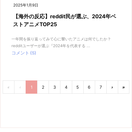
2025年1月9日
【海外の反応】reddit民が選ぶ、2024年ベ
ストアニメTOP25
一年間を振り返ってみて心に響いたアニメは何でしたか？
redditユーザーが選ぶ『2024年を代表する ...
コメント (5)
«
‹
1
2
3
4
5
6
7
›
»