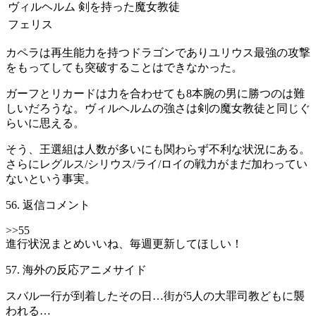
ヴィルヘルム
剣を持った魔女教徒
フェリス
カペラは再生能力を持つドラゴンでありユリウス最強の攻撃
をもってしても突破することはできなかった。
ガーフとリカードは力を合わせても8本腕の男に勝つのは難
しいだろうな。ヴィルヘルムの強さは剣の魔女教徒と同じぐ
らいに思える。
そう、王選組は人数が多いにも関わらず不利な状況にある。
さらにレグルス/シリウス/ライ/ロイの戦力がまだ加わってい
ないという事実。
56. 返信コメント
>>55
進行状況まとめいいね、毎週更新してほしい！
57. 海外の反応アニメサイド
スバル一行が到着したその日…街が5人の大罪司教どもに襲
われる…