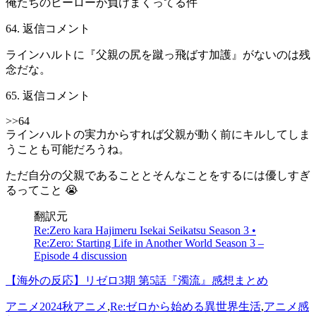
俺たちのヒーローが負けまくってる件
64. 返信コメント
ラインハルトに『父親の尻を蹴っ飛ばす加護』がないのは残
念だな。
65. 返信コメント
>>64
ラインハルトの実力からすれば父親が動く前にキルしてしま
うことも可能だろうね。
ただ自分の父親であることとそんなことをするには優しすぎ
るってこと 😭
翻訳元
Re:Zero kara Hajimeru Isekai Seikatsu Season 3 •
Re:Zero: Starting Life in Another World Season 3 –
Episode 4 discussion
【海外の反応】リゼロ3期 第5話『濁流』感想まとめ
アニメ
2024秋アニメ
,
Re:ゼロから始める異世界生活
,
アニメ感