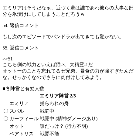
エミリアはそうだなぁ、近づく輩は誰であれ彼らの大事な部
分を氷漬けにしてしまうことだろうｗ
54. 返信コメント
もし次のエピソードでパンドラが出てきても驚かない。
55. 返信コメント
>>51
こちら側の戦力といえば猫-3、大精霊-1だ
オットーのことを忘れてるぜ兄弟、暴食の力が強すぎたんだ
な。せっかくなのでさらに肉付けしてみよう。
■各陣営と有効人数
エミリア陣営 2/5
エミリア
捕らわれの身
〇
スバル
戦闘中
〇
ガーフィール
戦闘中 (精神ダメージあり)
オットー
誰だっけ？ (行方不明)
ベアトリス
戦闘不能