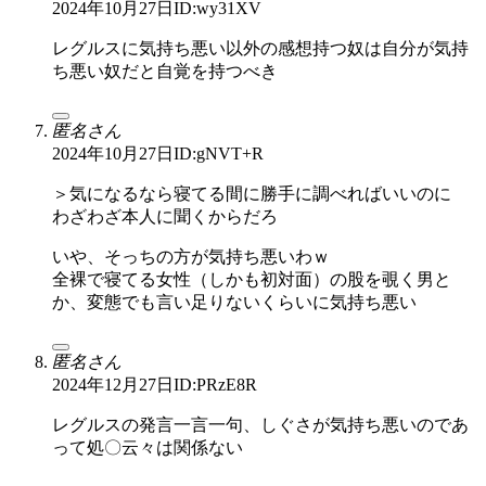
2024年10月27日
ID:wy31XV
レグルスに気持ち悪い以外の感想持つ奴は自分が気持
ち悪い奴だと自覚を持つべき
匿名さん
2024年10月27日
ID:gNVT+R
＞気になるなら寝てる間に勝手に調べればいいのに
わざわざ本人に聞くからだろ
いや、そっちの方が気持ち悪いわｗ
全裸で寝てる女性（しかも初対面）の股を覗く男と
か、変態でも言い足りないくらいに気持ち悪い
匿名さん
2024年12月27日
ID:PRzE8R
レグルスの発言一言一句、しぐさが気持ち悪いのであ
って処〇云々は関係ない