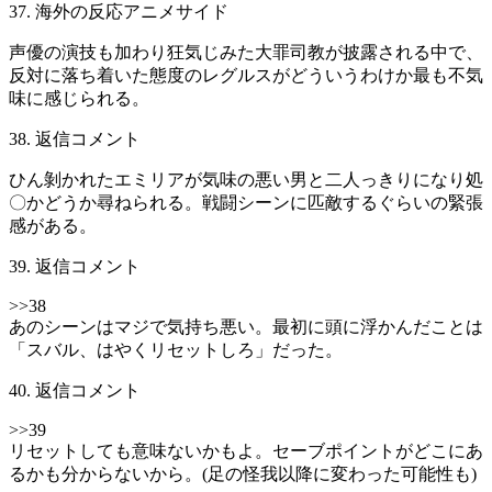
37. 海外の反応アニメサイド
声優の演技も加わり狂気じみた大罪司教が披露される中で、
反対に落ち着いた態度のレグルスがどういうわけか最も不気
味に感じられる。
38. 返信コメント
ひん剝かれたエミリアが気味の悪い男と二人っきりになり処
〇かどうか尋ねられる。戦闘シーンに匹敵するぐらいの緊張
感がある。
39. 返信コメント
>>38
あのシーンはマジで気持ち悪い。最初に頭に浮かんだことは
「スバル、はやくリセットしろ」だった。
40. 返信コメント
>>39
リセットしても意味ないかもよ。セーブポイントがどこにあ
るかも分からないから。(足の怪我以降に変わった可能性も)