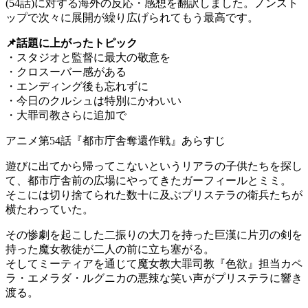
(54話)に対する海外の反応・感想を翻訳しました。ノンスト
ップで次々に展開が繰り広げられてもう最高です。
📌話題に上がったトピック
・スタジオと監督に最大の敬意を
・クロスーバー感がある
・エンディング後も忘れずに
・今日のクルシュは特別にかわいい
・大罪司教さらに追加で
アニメ第54話『都市庁舎奪還作戦』あらすじ
遊びに出てから帰ってこないというリアラの子供たちを探し
て、都市庁舎前の広場にやってきたガーフィールとミミ。
そこには切り捨てられた数十に及ぶプリステラの衛兵たちが
横たわっていた。
その惨劇を起こした二振りの大刀を持った巨漢に片刃の剣を
持った魔女教徒が二人の前に立ち塞がる。
そしてミーティアを通じて魔女教大罪司教『色欲』担当カペ
ラ・エメラダ・ルグニカの悪辣な笑い声がプリステラに響き
渡る。