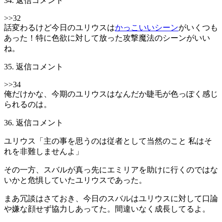
34. 返信コメント
>>32
話変わるけど今日のユリウスは
かっこいいシーン
がいくつも
あった！特に色欲に対して放った攻撃魔法のシーンがいい
ね。
35. 返信コメント
>>34
俺だけかな、今期のユリウスはなんだか睫毛が色っぽく感じ
られるのは。
36. 返信コメント
ユリウス「主の事を思うのは従者として当然のこと 私はそ
れを非難しませんよ」
その一方、スバルが真っ先にエミリアを助けに行くのではな
いかと危惧していたユリウスであった。
まあ冗談はさておき、今日のスバルはユリウスに対して口論
や嫌な顔せず協力しあってた。間違いなく成長してるよ。