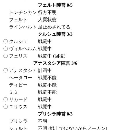
フェルト陣営 0/5
トンチンカン
行方不明
フェルト
人質状態
ラインハルト
足止めされてる
クルシュ陣営 3/3
〇
クルシュ
戦闘中
〇
ヴィルヘルム
戦闘中
〇
フェリス
戦闘中 (回復)
アナスタシア陣営 3/6
〇
アナスタシア
計画中
ヘータロー
戦闘不能
ティビー
戦闘不能
ミミ
戦闘不能
〇
リカード
戦闘中
〇
ユリウス
戦闘中
プリシラ陣営 0/3
プリシラ
不明
シュルト
不明 (戦士ではないからノーカン)