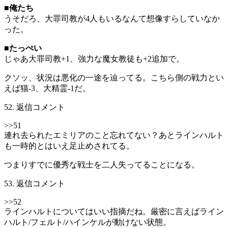
■俺たち
うそだろ、大罪司教が4人もいるなんて想像すらしていなか
った。
■たっぺい
じゃあ大罪司教+1、強力な魔女教徒も+2追加で。
クソッ、状況は悪化の一途を辿ってる。こちら側の戦力とい
えば猫-3、大精霊-1だ。
52. 返信コメント
>>51
連れ去られたエミリアのこと忘れてない？あとラインハルト
も一時的とはいえ足止めされてる。
つまりすでに優秀な戦士を二人失ってることになる。
53. 返信コメント
>>52
ラインハルトについてはいい指摘だね。厳密に言えばライン
ハルト/フェルト/ハインケルが動けない状態。