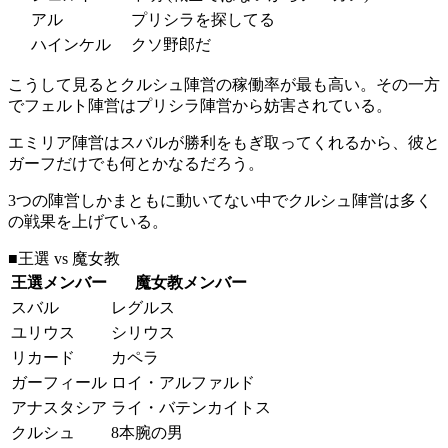
アル
プリシラを探してる
ハインケル
クソ野郎だ
こうして見るとクルシュ陣営の稼働率が最も高い。その一方
でフェルト陣営はプリシラ陣営から妨害されている。
エミリア陣営はスバルが勝利をもぎ取ってくれるから、彼と
ガーフだけでも何とかなるだろう。
3つの陣営しかまともに動いてない中でクルシュ陣営は多く
の戦果を上げている。
■王選 vs 魔女教
王選メンバー
魔女教メンバー
スバル
レグルス
ユリウス
シリウス
リカード
カペラ
ガーフィール
ロイ・アルファルド
アナスタシア
ライ・バテンカイトス
クルシュ
8本腕の男