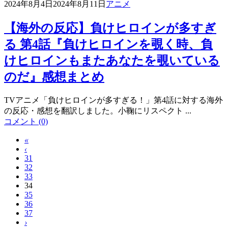
2024年8月4日
2024年8月11日
アニメ
【海外の反応】負けヒロインが多すぎ
る 第4話『負けヒロインを覗く時、負
けヒロインもまたあなたを覗いている
のだ』感想まとめ
TVアニメ「負けヒロインが多すぎる！」第4話に対する海外
の反応・感想を翻訳しました。小鞠にリスペクト ...
コメント (0)
«
‹
31
32
33
34
35
36
37
›