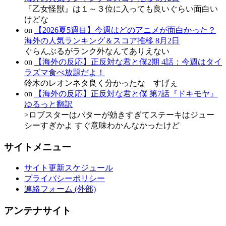
『乙女怪獣』は１～３位に入っても良いぐらい面白い
けどな
on
【2026夏5週目】今週はどのアニメが面白かった？
海外の人気ランキング＆スコア推移 8月2日
ぐらんぶるがランク外なんてありえない
on
【海外の反応】正反対な君と僕2期 4話：今週はタイ
ラズマ食べ放題だよ！
鈴木のレオンネタ良く分かったな すげぇ
on
【海外の反応】正反対な君と僕 第7話『ドキモヤ』
ゆるっと翻訳
>ロブスターはバターが効きすぎてステーキはジュー
シーすぎかよ すぐ意味わかんなかったけど
サイトメニュー
サイト更新スケジュール
プライバシーポリシー
連絡フォーム (外部)
アンテナサイト