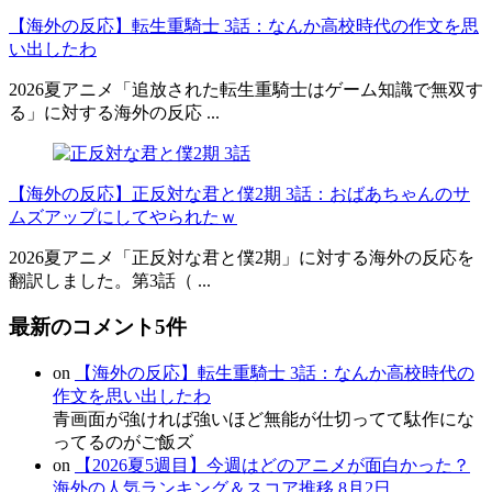
【海外の反応】転生重騎士 3話：なんか高校時代の作文を思
い出したわ
2026夏アニメ「追放された転生重騎士はゲーム知識で無双す
る」に対する海外の反応 ...
【海外の反応】正反対な君と僕2期 3話：おばあちゃんのサ
ムズアップにしてやられたｗ
2026夏アニメ「正反対な君と僕2期」に対する海外の反応を
翻訳しました。第3話（ ...
最新のコメント5件
on
【海外の反応】転生重騎士 3話：なんか高校時代の
作文を思い出したわ
青画面が強ければ強いほど無能が仕切ってて駄作にな
ってるのがご飯ズ
on
【2026夏5週目】今週はどのアニメが面白かった？
海外の人気ランキング＆スコア推移 8月2日