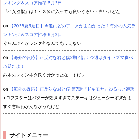
ンキング＆スコア推移 8月2日
『乙女怪獣』は１～３位に入っても良いぐらい面白いけどな
on
【2026夏5週目】今週はどのアニメが面白かった？海外の人気ラ
ンキング＆スコア推移 8月2日
ぐらんぶるがランク外なんてありえない
on
【海外の反応】正反対な君と僕2期 4話：今週はタイラズマ食べ
放題だよ！
鈴木のレオンネタ良く分かったな すげぇ
on
【海外の反応】正反対な君と僕 第7話『ドキモヤ』ゆるっと翻訳
>ロブスターはバターが効きすぎてステーキはジューシーすぎかよ
すぐ意味わかんなかったけど
サイトメニュー