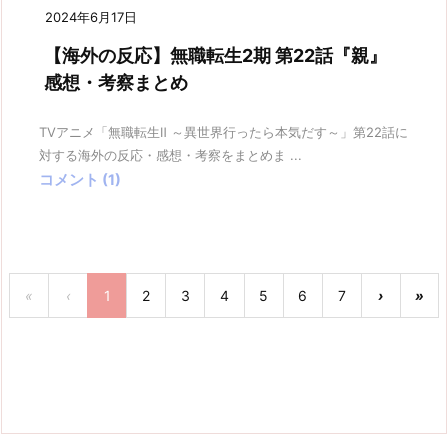
2024年6月17日
【海外の反応】無職転生2期 第22話『親』
感想・考察まとめ
TVアニメ「無職転生Ⅱ ～異世界行ったら本気だす～」第22話に
対する海外の反応・感想・考察をまとめま ...
コメント (1)
«
‹
1
2
3
4
5
6
7
›
»